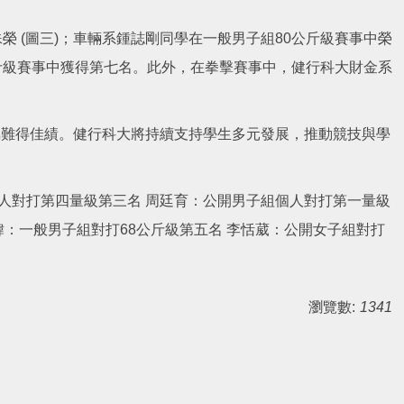
 (圖三)；車輛系鍾誌剛同學在一般男子組80公斤級賽事中榮
公斤級賽事中獲得第七名。此外，在拳擊賽事中，健行科大財金系
屬難得佳績。健行科大將持續支持學生多元發展，推動競技與學
個人對打第四量級第三名 周廷育：公開男子組個人對打第一量級
政緯：一般男子組對打68公斤級第五名 李恬葳：公開女子組對打
瀏覽數:
1341