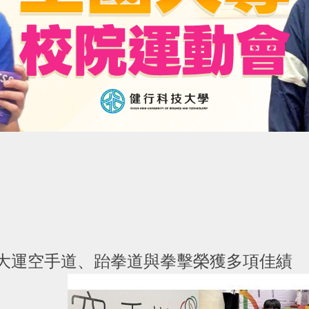
全大運空手道、跆拳道與拳擊榮獲多項佳績