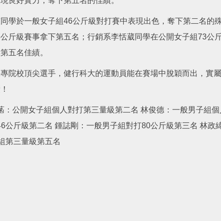
展現良好實力，奪下第五名的佳績。
同學於一般女子組46公斤級對打賽中表現出色，奪下第二名的殊榮
在68公斤級賽事拿下第五名；行銷系李恬葳同學在公開女子組73
得第五名佳績。
大專院校頂尖選手，健行科大的運動員能在賽場中脫穎而出，實
績！
芝菡：公開女子組個人對打第三量級第二名 林俊德：一般男子組
46公斤級第二名 鍾誌剛：一般男子組對打80公斤級第三名 林
子組第三量級第五名