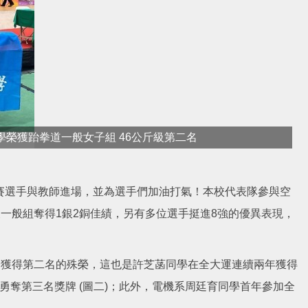
榮獲跆拳道一般女子組 46公斤級第二名
參賽選手與教師進場，並為選手們加油打氣！本校代表隊參與空
一般組奪得1銀2銅佳績，另有多位選手挺進8強的優異表現，
終獲得第二名的殊榮，這也是許芝菡同學在全大運連續兩年獲得
勇奪第三名獎牌 (圖二)；此外，電機系周廷育同學首年參加全