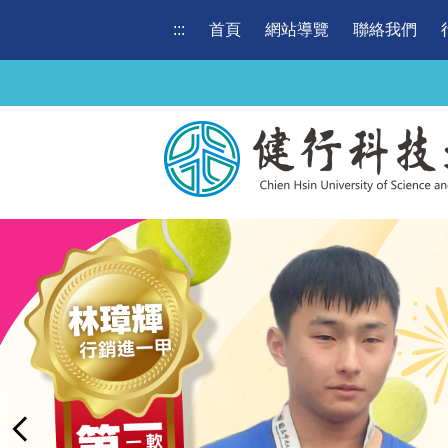
跳
:::
首頁
網站導覽
聯絡我們
到
主
要
內
容
區