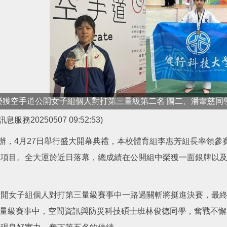
獲空手道公開女子組個人對打第三量級第二名 圖二、潘韋慈同學
訊息服務20250507 09:52:53)
舉辦，4月27日舉行盛大開幕典禮，本校體育組李惠芳組長率領
項目。全大運於近日落幕，總成績在公開組中榮獲一面銀牌以及
公開女子組個人對打第三量級賽事中一路過關斬將挺進決賽，最
第四量級賽事中，空間資訊與防災科技碩士班林俊德同學，奮戰不懈