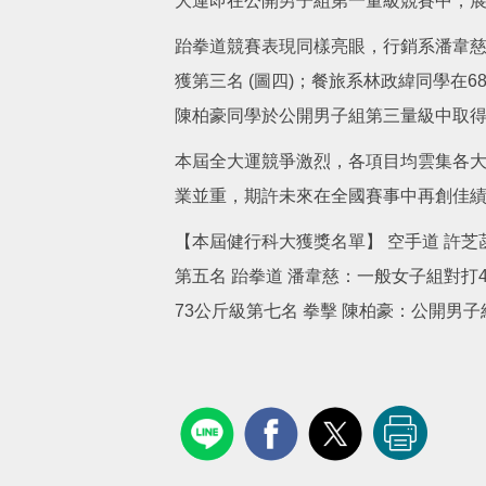
大運即在公開男子組第一量級競賽中，
跆拳道競賽表現同樣亮眼，行銷系潘韋慈
獲第三名 (圖四)；餐旅系林政緯同學
陳柏豪同學於公開男子組第三量級中取
本屆全大運競爭激烈，各項目均雲集各
業並重，期許未來在全國賽事中再創佳
【本屆健行科大獲獎名單】 空手道 許
第五名 跆拳道 潘韋慈：一般女子組對打
73公斤級第七名 拳擊 陳柏豪：公開男