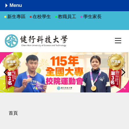
跳
Menu
到
新生專區
在校學生
教職員工
學生家長
主
要
內
容
區
首頁