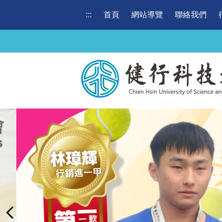
跳
:::
首頁
網站導覽
聯絡我們
到
主
要
內
容
區