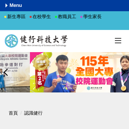
跳
Menu
到
新生專區
在校學生
教職員工
學生家長
主
要
內
容
區
首頁
認識健行