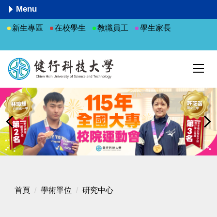
跳
Menu
到
新生專區
在校學生
教職員工
學生家長
主
要
內
容
區
首頁
學術單位
研究中心