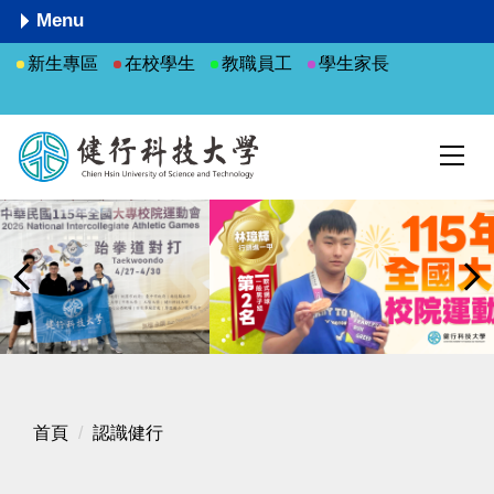
跳
Menu
到
新生專區
在校學生
教職員工
學生家長
主
要
內
容
區
首頁
認識健行