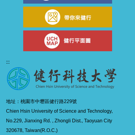
:::
地址：桃園市中壢區健行路229號
Chien Hsin University of Science and Technology,
No.229, Jianxing Rd. , Zhongli Dist., Taoyuan City
320678, Taiwan(R.O.C.)