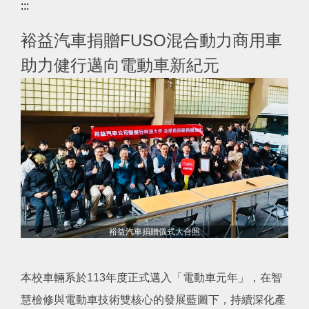
:::
裕益汽車捐贈FUSO混合動力商用車
助力健行邁向電動車新紀元
裕益汽車捐贈儀式大合照
本校車輛系於113年度正式邁入「電動車元年」，在智
慧檢修與電動車技術雙核心的發展藍圖下，持續深化產