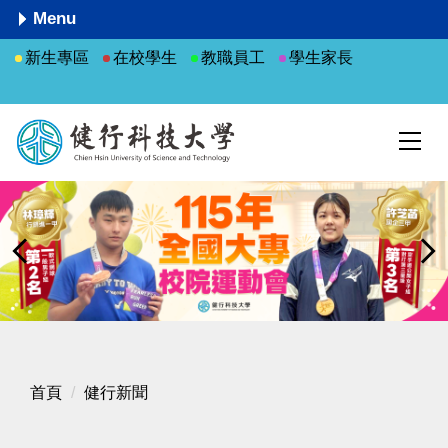
跳
Menu
到
新生專區
在校學生
教職員工
學生家長
主
要
內
容
區
首頁
健行新聞