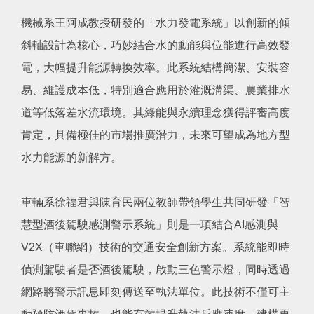
機械系王阿成教授研發的「水力發電系統」以創新的傾
斜軸設計為核心，巧妙結合水的動能與位能進行高效發
電，大幅提升能源轉換效率。此系統結構簡潔、安裝容
易、維護成本低，特別適合應用於灌溉溝渠、農業排水
道等低落差水流環境。其綠能與永續理念獲得評審高度
肯定，具備極佳的市場推廣潛力，未來可望成為地方型
水力能源的新解方。
車輛系徐福君與陳育民兩位教師帶領學生共同研發「智
慧型酒後駕駛感測警示系統」則是一項結合AI感測與
V2X（車聯網）技術的交通安全創新方案。系統能即時
偵測駕駛者是否酒後駕駛，啟動三色警示燈，同時透過
網路將警示訊息即刻傳送至執法單位。此技術不僅可主