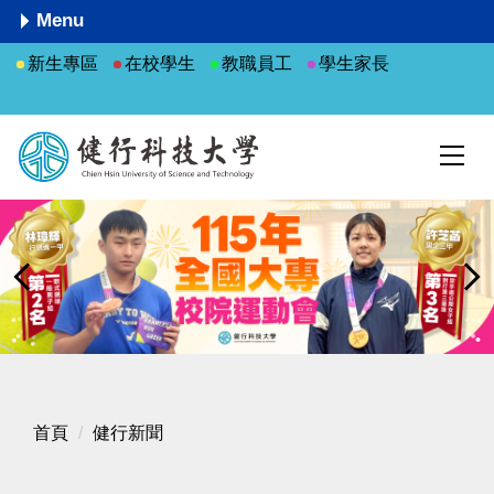
跳
Menu
到
新生專區
在校學生
教職員工
學生家長
主
要
內
容
區
首頁
健行新聞