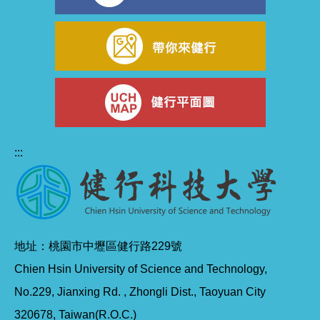
:::
地址：桃園市中壢區健行路229號
Chien Hsin University of Science and Technology,
No.229, Jianxing Rd. , Zhongli Dist., Taoyuan City
320678, Taiwan(R.O.C.)