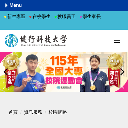
跳
Menu
到
新生專區
在校學生
教職員工
學生家長
主
要
內
容
區
首頁
資訊服務
校園網路