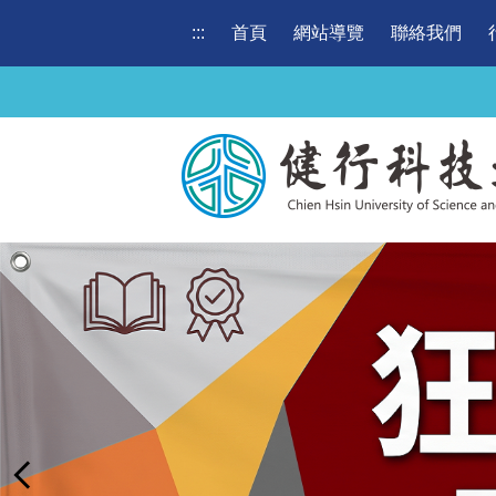
跳
:::
首頁
網站導覽
聯絡我們
到
主
要
內
容
區